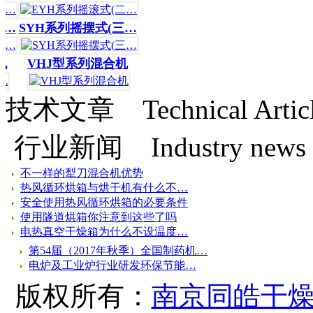
…
SYH系列摇摆式(三…
VHJ型系列混合机
技术文章
Technical Artic
行业新闻
Industry news
不一样的犁刀混合机优势
热风循环烘箱与烘干机有什么不…
安全使用热风循环烘箱的必要条件
使用隧道烘箱你注意到这些了吗
电热真空干燥箱为什么不设温度…
第54届（2017年秋季）全国制药机…
电炉及工业炉行业研发环保节能…
版权所有：
南京同皓干