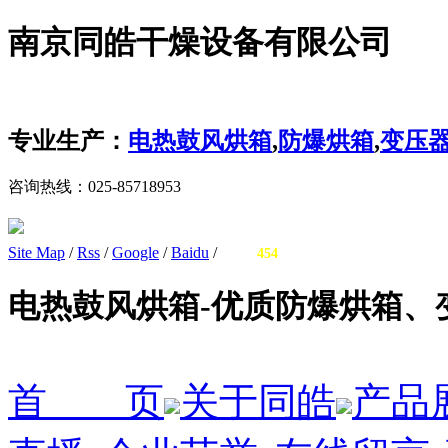
南京同皓干燥设备有限公司
专业生产：
电热鼓风烘箱
,
防爆烘箱
,
变压
咨询热线：
025-85718953
Site Map
/
Rss
/
Google
/
Baidu
/
您有
询盘信息！
454
电热鼓风烘箱-优质防爆烘箱、
首 页
关于同皓
产品