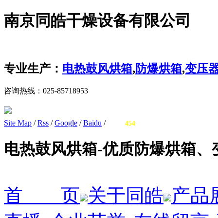
南京同皓干燥设备有限公司
专业生产：
电热鼓风烘箱
,
防爆烘箱
,
变压
咨询热线：
025-85718953
Site Map
/
Rss
/
Google
/
Baidu
/
您有
询盘信息！
454
电热鼓风烘箱-优质防爆烘箱、
首 页
关于同皓
产品